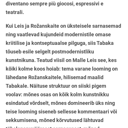
diventano sempre più giocosi, espressivi e
teatrali.
Kui Leis ja Rožanskaite on üksteisele sarnasemad
ning vaatlevad kujundeid modernistile omase
kriitilise ja kontseptuaalse pilguga, siis Tabaka
tõuseb esile selgelt postmodernistliku
kunstnikuna. Teatud viisil on Malle Leis see, kes
kõiki kolme koos hoiab: tema varane looming on
lähedane Rožanskaitele, hilisemad maalid
Tabakale. Näituse struktuur on siiski pigem
voolav: mõnes osas on kõik kolm kunstnikku
esindatud võrdselt, mõnes domineerib üks ning
teise looming siseneb sellesse kommentaari või
sekkumisena, mõned kõrvutused lähtuvad